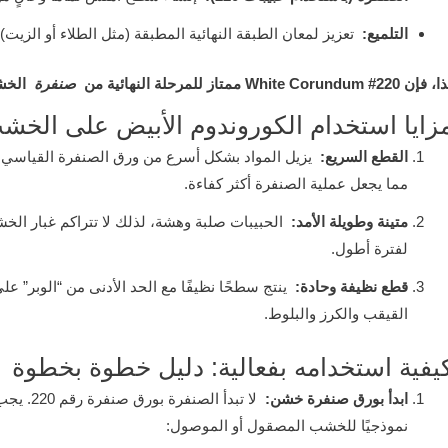
التلميع:
تعزيز لمعان الطبقة النهائية المطبقة (مثل الطلاء أو الزيت)
فإن 220# White Corundum ممتاز للمرحلة النهائية من
صنفرة
الخشب
زايا استخدام الكوروندوم الأبيض على الخش
القطع السريع:
يزيل المواد بشكل أسرع من ورق الصنفرة القياسي ا
مما يجعل عملية الصنفرة أكثر كفاءة.
متينة وطويلة الأمد:
الحبيبات صلبة وهشة، لذلك لا تتراكم غبار الخ
لفترة أطول.
قطع نظيفة وحادة:
ينتج سطحًا نظيفًا مع الحد الأدنى من “الوبر” ع
القيقب والكرز والبلوط.
يفية استخدامه بفعالية: دليل خطوة بخطوة
ابدأ بورق صنفرة خشن:
لا تبدأ 
نموذجيًا للخشب المصقول أو الموصول: