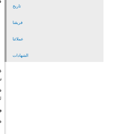
م
تاريخ
فريقنا
عملائنا
الشهادات
ه
ن
ف
للغاية
ور
ف