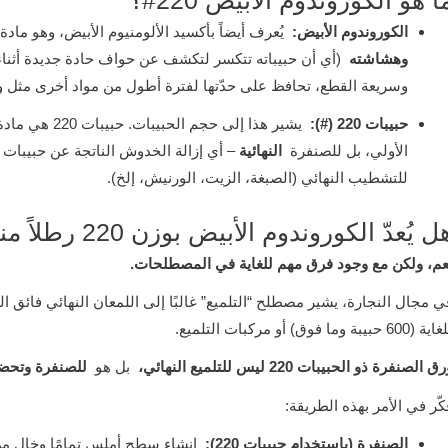
ا هو الكوروندوم الأبيض 220#؟
الكوروندوم الأبيض:
يُعرف أيضاً بأكسيد الألومنيوم الأبيض، وهو مادة
وهشاشته
(أي أن حبيباته تتكسر لتكشف عن حواف حادة جديدة أثناء 
وسريعة القطع، تحافظ على حدّتها لفترة أطول من مواد أخرى مثل و
حبيبات 220 (#):
يشير هذا إلى حجم الحبيبات. حبيبات 220 هي مادة كاشطة
الأولي، بل للصنفرة
النهائية
للتشطيب النهائي (الصبغة، الزيت، الورنيش، إلخ).
ل يُعدّ الكوروندوم الأبيض بوزن 220 رطلاً مناسباً لتلميع الخشب؟
عم، ولكن مع وجود فرق مهم للغاية في المصطلحات.
ي مجال النجارة، يشير مصطلح “التلميع” غالبًا إلى اللمعان النهائي فائق 
 (600 حبيبة وما فوق) أو مركبات التلميع.
ق الصنفرة ذو الحبيبات 220 ليس للتلميع النهائي،
بل هو
للصنفرة وتحض
كّر في الأمر بهذه الطريقة:
الصنفرة (باستخدام حبيبات 220):
إنشاء سطح أملس تمامًا وخالٍ م