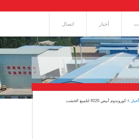
ت
أخبار
اتصال
خبار
>
كوروندوم أبيض 220# لتلميع الخشب