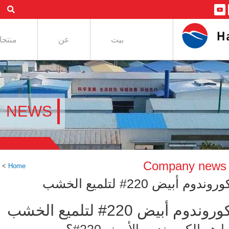
بيت
عن
منتجا
NEWS
Company news
Home
>
أ
وروندوم أبيض 220# لتلميع الخشب
وروندوم أبيض 220# لتلميع الخشب