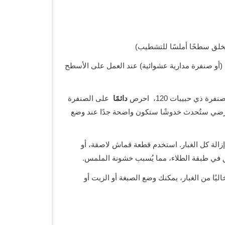
و صنفرة مدارية عشوائية) عند العمل على الأسطح
ذي حبيبات 120، احرص
دائمًا
على الصنفرة
رضي ستُحدث خدوشًا ستكون واضحة جدًا عند وضع
 بورق صنفرة ذي حبيبات 220، يجب إزالة كل الغبار. استخدم قطعة قماش لاصقة، أو
ق في طبقة الطلاء، مما يُسبب خشونة الملمس.
يًا من الغبار، يمكنك وضع الصبغة أو الزيت أو