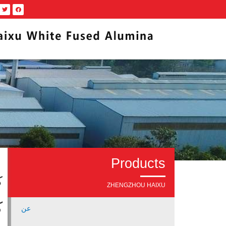
Products
ك
ZHENGZHOU HAIXU
ك
عن